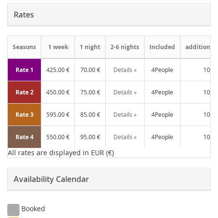
Rates
Seasons
1 week
1 night
2-6 nights
Included
additional
Rate 1
425.00 €
70.00 €
Details »
4People
10.0
Rate 2
450.00 €
75.00 €
Details »
4People
10.0
Rate 3
595.00 €
85.00 €
Details »
4People
10.0
Rate 4
550.00 €
95.00 €
Details »
4People
10.0
All rates are displayed in EUR (€)
Availability Calendar
Booked