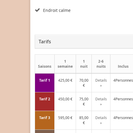
Endroit calme
Tarifs
1
1
2-6
Saisons
semaine
nuit
nuits
Inclus
Tarif 1
425,00 €
70,00
Details
4Personnes
€
»
Tarif 2
450,00 €
75,00
Details
4Personnes
€
»
Tarif 3
595,00 €
85,00
Details
4Personnes
€
»