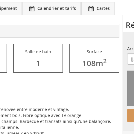
ipement
Calendrier et tarifs
Cartes
Ré
Arr
Salle de bain
Surface
2
1
108m
rénovée entre moderne et vintage.
ément bois. Fibre optique avec TV orange.
es champs! Barbecue et transats ainsi qu'une balançoire.
italienne.
lits jumeaux en 80x200.