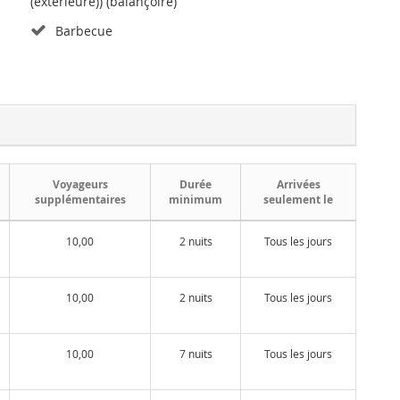
(extérieure)) (balançoire)
Barbecue
Voyageurs
Durée
Arrivées
supplémentaires
minimum
seulement le
10,00
2 nuits
Tous les jours
10,00
2 nuits
Tous les jours
10,00
7 nuits
Tous les jours