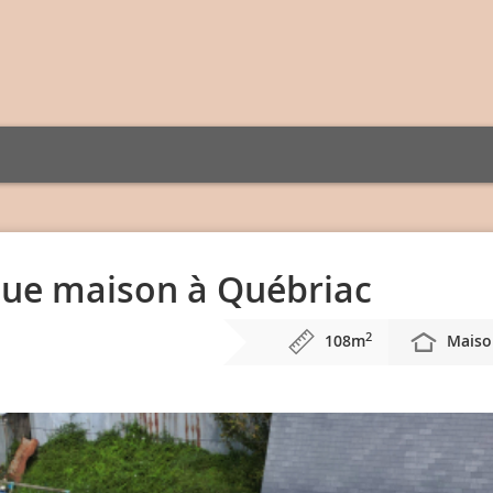
que maison à Québriac
2
108m
Maiso